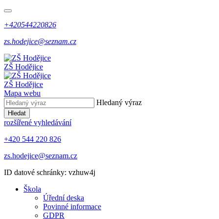
+420544220826
zs.hodejice@seznam.cz
ZŠ Hodějice
ZŠ Hodějice
Mapa webu
Hledaný výraz
Hledat
rozšířené vyhledávání
+420 544 220 826
zs.hodejice@seznam.cz
ID datové schránky: vzhuw4j
Škola
Úřední deska
Povinné informace
GDPR