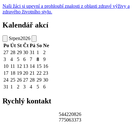
Naši žáci si upevní a prohloubí znalosti z oblasti zdravé výživy a
zdravého životního stylu.
Kalendář akcí
Srpen
2026
Po
Út
St
Čt
Pá
So
Ne
27
28
29
30
31
1
2
3
4
5
6
7
8
9
10
11
12
13
14
15
16
17
18
19
20
21
22
23
24
25
26
27
28
29
30
31
1
2
3
4
5
6
Rychlý kontakt
544220826
775063373