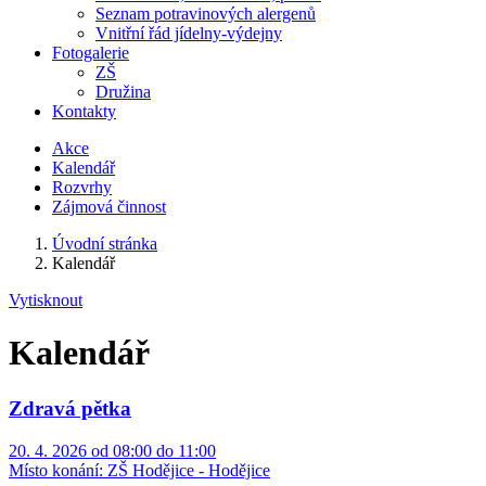
Seznam potravinových alergenů
Vnitřní řád jídelny-výdejny
Fotogalerie
ZŠ
Družina
Kontakty
Akce
Kalendář
Rozvrhy
Zájmová činnost
Úvodní stránka
Kalendář
Vytisknout
Kalendář
Zdravá pětka
20. 4. 2026 od 08:00 do 11:00
Místo konání:
ZŠ Hodějice - Hodějice