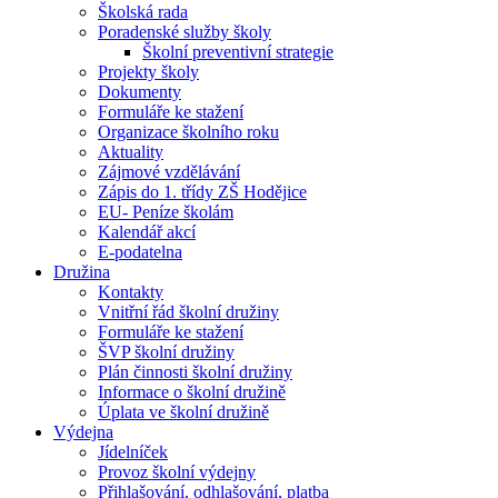
Školská rada
Poradenské služby školy
Školní preventivní strategie
Projekty školy
Dokumenty
Formuláře ke stažení
Organizace školního roku
Aktuality
Zájmové vzdělávání
Zápis do 1. třídy ZŠ Hodějice
EU- Peníze školám
Kalendář akcí
E-podatelna
Družina
Kontakty
Vnitřní řád školní družiny
Formuláře ke stažení
ŠVP školní družiny
Plán činnosti školní družiny
Informace o školní družině
Úplata ve školní družině
Výdejna
Jídelníček
Provoz školní výdejny
Přihlašování, odhlašování, platba