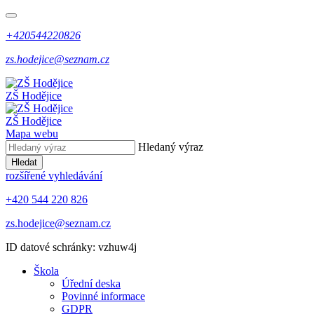
+420544220826
zs.hodejice@seznam.cz
ZŠ Hodějice
ZŠ Hodějice
Mapa webu
Hledaný výraz
Hledat
rozšířené vyhledávání
+420 544 220 826
zs.hodejice@seznam.cz
ID datové schránky: vzhuw4j
Škola
Úřední deska
Povinné informace
GDPR