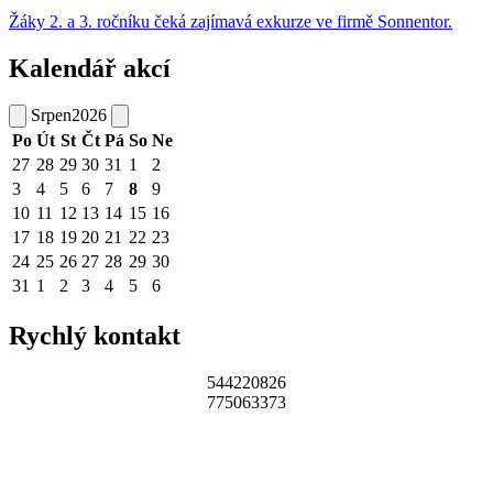
Žáky 2. a 3. ročníku čeká zajímavá exkurze ve firmě Sonnentor.
Kalendář akcí
Srpen
2026
Po
Út
St
Čt
Pá
So
Ne
27
28
29
30
31
1
2
3
4
5
6
7
8
9
10
11
12
13
14
15
16
17
18
19
20
21
22
23
24
25
26
27
28
29
30
31
1
2
3
4
5
6
Rychlý kontakt
544220826
775063373