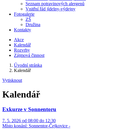
Seznam potravinových alergenů
Vnitřní řád jídelny-výdejny
Fotogalerie
ZŠ
Družina
Kontakty
Akce
Kalendář
Rozvrhy
Zájmová činnost
Úvodní stránka
Kalendář
Vytisknout
Kalendář
Exkurze v Sonnentoru
7. 5. 2026 od 08:00 do 12:30
Místo konání:
Sonnentor-Čejkovice -