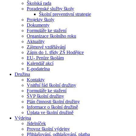
Školská rada
Poradenské služby školy
Školní preventivní strategie
Projekty školy
Dokumenty
Formuláře ke stažení
Organizace školního roku
Aktuality
Zájmové vzdělávání
Zápis do 1. třídy ZŠ Hodějice
EU- Peníze školám
Kalendář akcí
E-podatelna
Družina
Kontakty
Vnitřní řád školní družiny
Formuláře ke stažení
ŠVP školní družiny
Plán činnosti školní družiny
Informace o školní družině
Úplata ve školní družině
Výdejna
Jídelníček
Provoz školní výdejny
Přihlašování, odhlašování, platba