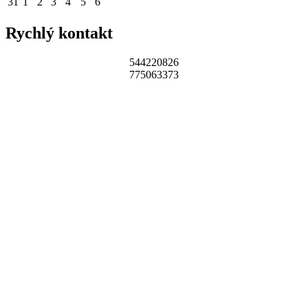
31
1
2
3
4
5
6
Rychlý kontakt
544220826
775063373