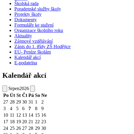
Školská rada
Poradenské služby školy
Projekty školy
Dokumenty
Formuláře ke stažení
Organizace školního roku
Aktuality
Zájmové vzdělávání
Zápis do 1. třídy ZŠ Hodějice
EU- Peníze školám
Kalendář akcí
E-podatelna
Kalendář akcí
Srpen
2026
Po
Út
St
Čt
Pá
So
Ne
27
28
29
30
31
1
2
3
4
5
6
7
8
9
10
11
12
13
14
15
16
17
18
19
20
21
22
23
24
25
26
27
28
29
30