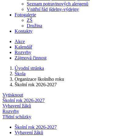
Seznam potravinových alergenů
Vnitřní řád jídelny-výdejny
Fotogalerie
ZŠ
Družina
Kontakty
Akce
Kalendář
Rozvrhy
Zájmová činnost
Úvodní stránka
Škola
Organizace školního roku
Školní rok 2026-2027
Vytisknout
Školní rok 2026-2027
Vybavení žáků
Rozvrhy
Třídní schůzky
Školní rok 2026-2027
Vybavení žáků