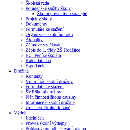
Školská rada
Poradenské služby školy
Školní preventivní strategie
Projekty školy
Dokumenty
Formuláře ke stažení
Organizace školního roku
Aktuality
Zájmové vzdělávání
Zápis do 1. třídy ZŠ Hodějice
EU- Peníze školám
Kalendář akcí
E-podatelna
Družina
Kontakty
Vnitřní řád školní družiny
Formuláře ke stažení
ŠVP školní družiny
Plán činnosti školní družiny
Informace o školní družině
Úplata ve školní družině
Výdejna
Jídelníček
Provoz školní výdejny
Přihlašování, odhlašování, platba