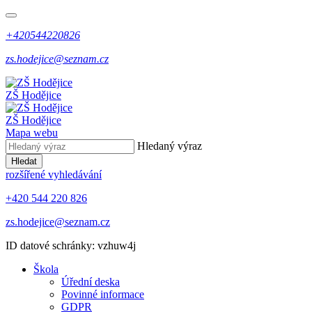
+420544220826
zs.hodejice@seznam.cz
ZŠ Hodějice
ZŠ Hodějice
Mapa webu
Hledaný výraz
Hledat
rozšířené vyhledávání
+420 544 220 826
zs.hodejice@seznam.cz
ID datové schránky: vzhuw4j
Škola
Úřední deska
Povinné informace
GDPR