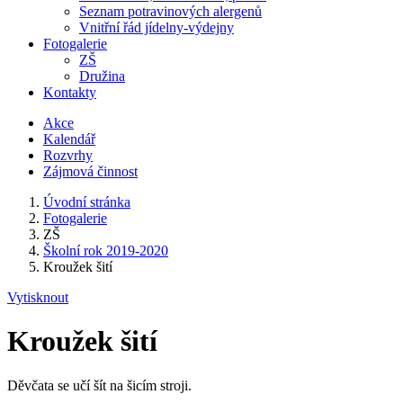
Seznam potravinových alergenů
Vnitřní řád jídelny-výdejny
Fotogalerie
ZŠ
Družina
Kontakty
Akce
Kalendář
Rozvrhy
Zájmová činnost
Úvodní stránka
Fotogalerie
ZŠ
Školní rok 2019-2020
Kroužek šití
Vytisknout
Kroužek šití
Děvčata se učí šít na šicím stroji.