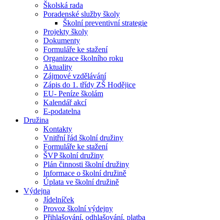
Školská rada
Poradenské služby školy
Školní preventivní strategie
Projekty školy
Dokumenty
Formuláře ke stažení
Organizace školního roku
Aktuality
Zájmové vzdělávání
Zápis do 1. třídy ZŠ Hodějice
EU- Peníze školám
Kalendář akcí
E-podatelna
Družina
Kontakty
Vnitřní řád školní družiny
Formuláře ke stažení
ŠVP školní družiny
Plán činnosti školní družiny
Informace o školní družině
Úplata ve školní družině
Výdejna
Jídelníček
Provoz školní výdejny
Přihlašování, odhlašování, platba