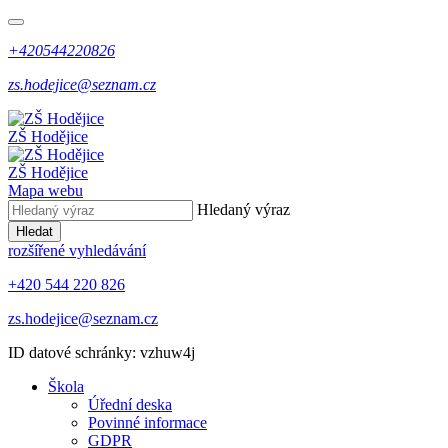
+420544220826
zs.hodejice@seznam.cz
ZŠ Hodějice
ZŠ Hodějice
Mapa webu
Hledaný výraz
Hledat
rozšířené vyhledávání
+420 544 220 826
zs.hodejice@seznam.cz
ID datové schránky: vzhuw4j
Škola
Úřední deska
Povinné informace
GDPR