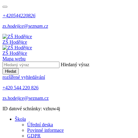
+420544220826
zs.hodejice@seznam.cz
ZŠ Hodějice
ZŠ Hodějice
Mapa webu
Hledaný výraz
Hledat
rozšířené vyhledávání
+420 544 220 826
zs.hodejice@seznam.cz
ID datové schránky: vzhuw4j
Škola
Úřední deska
Povinné informace
GDPR