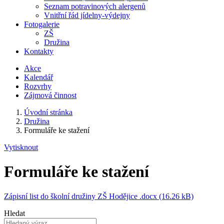
Seznam potravinových alergenů
Vnitřní řád jídelny-výdejny
Fotogalerie
ZŠ
Družina
Kontakty
Akce
Kalendář
Rozvrhy
Zájmová činnost
Úvodní stránka
Družina
Formuláře ke stažení
Vytisknout
Formuláře ke stažení
Zápisní list do školní družiny ZŠ Hodějice .docx (16.26 kB)
Hledat