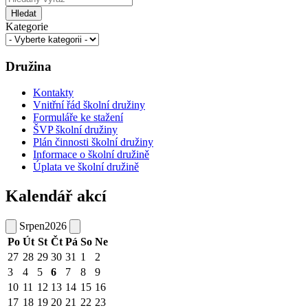
Hledat
Kategorie
Družina
Kontakty
Vnitřní řád školní družiny
Formuláře ke stažení
ŠVP školní družiny
Plán činnosti školní družiny
Informace o školní družině
Úplata ve školní družině
Kalendář akcí
Srpen
2026
Po
Út
St
Čt
Pá
So
Ne
27
28
29
30
31
1
2
3
4
5
6
7
8
9
10
11
12
13
14
15
16
17
18
19
20
21
22
23