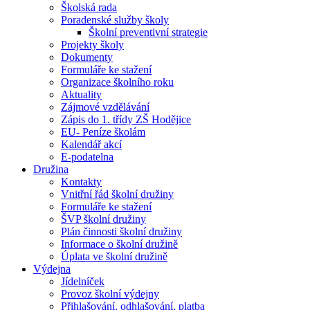
Školská rada
Poradenské služby školy
Školní preventivní strategie
Projekty školy
Dokumenty
Formuláře ke stažení
Organizace školního roku
Aktuality
Zájmové vzdělávání
Zápis do 1. třídy ZŠ Hodějice
EU- Peníze školám
Kalendář akcí
E-podatelna
Družina
Kontakty
Vnitřní řád školní družiny
Formuláře ke stažení
ŠVP školní družiny
Plán činnosti školní družiny
Informace o školní družině
Úplata ve školní družině
Výdejna
Jídelníček
Provoz školní výdejny
Přihlašování, odhlašování, platba