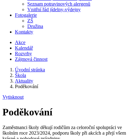
Seznam potravinových alergenů
Vnitřní řád jídelny-výdejny
Fotogalerie
ZŠ
Družina
Kontakty
Akce
Kalendář
Rozvrhy
Zájmová činnost
Úvodní stránka
Škola
Aktuality
Poděkování
Vytisknout
Poděkování
Zaměstnanci školy děkují rodičům za celoroční spolupráci ve
školním roce 2023/2024, podporu školy při akcích a přejí všem
krásné a pohodové prázdniny.