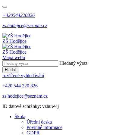
+420544220826
zs.hodejice@seznam.cz
ZŠ Hodějice
ZŠ Hodějice
Mapa webu
Hledaný výraz
Hledat
rozšířené vyhledávání
+420 544 220 826
zs.hodejice@seznam.cz
ID datové schránky: vzhuw4j
Škola
Úřední deska
Povinné informace
GDPR