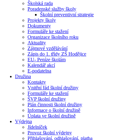
Školská rada
Poradenské služby školy
Školní preventivní strategie
Projekty školy
Dokumenty
Formuláře ke stažení
Organizace školního roku
Aktuality
Zájmové vzdělávání
Zápis do 1. třídy ZŠ Hodějice
EU- Peníze školám
Kalendář akcí
E-podatelna
Družina
Kontakty
Vnitřní řád školní družiny
Formuláře ke stažení
ŠVP školní družiny
Plán činnosti školní družiny
Informace o školní družině
Úplata ve školní družině
Výdejna
Jídelníček
Provoz školní výdejny
Přihlašování, odhlašování, platba