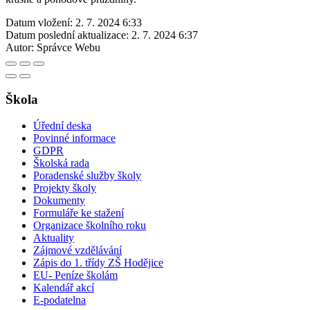
Datum vložení:
2. 7. 2024 6:33
Datum poslední aktualizace:
2. 7. 2024 6:37
Autor:
Správce Webu
Škola
Úřední deska
Povinné informace
GDPR
Školská rada
Poradenské služby školy
Projekty školy
Dokumenty
Formuláře ke stažení
Organizace školního roku
Aktuality
Zájmové vzdělávání
Zápis do 1. třídy ZŠ Hodějice
EU- Peníze školám
Kalendář akcí
E-podatelna