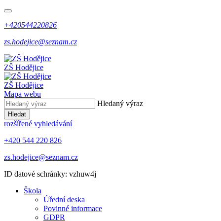
+420544220826
zs.hodejice@seznam.cz
ZŠ Hodějice
ZŠ Hodějice
Mapa webu
Hledaný výraz
Hledat
rozšířené vyhledávání
+420 544 220 826
zs.hodejice@seznam.cz
ID datové schránky: vzhuw4j
Škola
Úřední deska
Povinné informace
GDPR