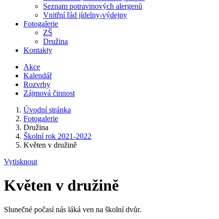
Seznam potravinových alergenů
Vnitřní řád jídelny-výdejny
Fotogalerie
ZŠ
Družina
Kontakty
Akce
Kalendář
Rozvrhy
Zájmová činnost
Úvodní stránka
Fotogalerie
Družina
Školní rok 2021-2022
Květen v družině
Vytisknout
Květen v družině
Slunečné počasí nás láká ven na školní dvůr.