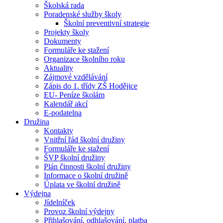
Školská rada
Poradenské služby školy
Školní preventivní strategie
Projekty školy
Dokumenty
Formuláře ke stažení
Organizace školního roku
Aktuality
Zájmové vzdělávání
Zápis do 1. třídy ZŠ Hodějice
EU- Peníze školám
Kalendář akcí
E-podatelna
Družina
Kontakty
Vnitřní řád školní družiny
Formuláře ke stažení
ŠVP školní družiny
Plán činnosti školní družiny
Informace o školní družině
Úplata ve školní družině
Výdejna
Jídelníček
Provoz školní výdejny
Přihlašování, odhlašování, platba