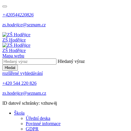
+420544220826
zs.hodejice@seznam.cz
ZŠ Hodějice
ZŠ Hodějice
Mapa webu
Hledaný výraz
Hledat
rozšířené vyhledávání
+420 544 220 826
zs.hodejice@seznam.cz
ID datové schránky: vzhuw4j
Škola
Úřední deska
Povinné informace
GDPR