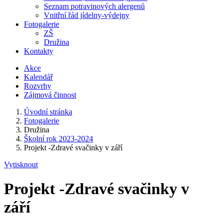
Seznam potravinových alergenů
Vnitřní řád jídelny-výdejny
Fotogalerie
ZŠ
Družina
Kontakty
Akce
Kalendář
Rozvrhy
Zájmová činnost
Úvodní stránka
Fotogalerie
Družina
Školní rok 2023-2024
Projekt -Zdravé svačinky v září
Vytisknout
Projekt -Zdravé svačinky v
září