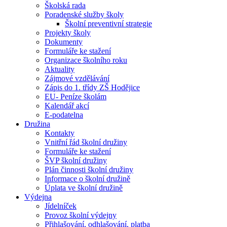
Školská rada
Poradenské služby školy
Školní preventivní strategie
Projekty školy
Dokumenty
Formuláře ke stažení
Organizace školního roku
Aktuality
Zájmové vzdělávání
Zápis do 1. třídy ZŠ Hodějice
EU- Peníze školám
Kalendář akcí
E-podatelna
Družina
Kontakty
Vnitřní řád školní družiny
Formuláře ke stažení
ŠVP školní družiny
Plán činnosti školní družiny
Informace o školní družině
Úplata ve školní družině
Výdejna
Jídelníček
Provoz školní výdejny
Přihlašování, odhlašování, platba