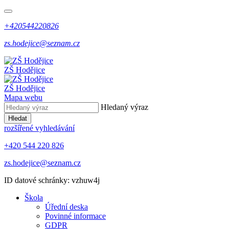
+420544220826
zs.hodejice@seznam.cz
ZŠ Hodějice
ZŠ Hodějice
Mapa webu
Hledaný výraz
Hledat
rozšířené vyhledávání
+420 544 220 826
zs.hodejice@seznam.cz
ID datové schránky: vzhuw4j
Škola
Úřední deska
Povinné informace
GDPR