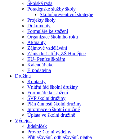
Školská rada
Poradenské služby školy
Školní preventivní strategie
Projekty školy
Dokumenty
Formuláře ke stažení
Organizace školního roku
Aktuality
Zájmové vzdělávání
Zápis do 1. třídy ZŠ Hodějice
EU- Peníze školám
Kalendář akcí
E-podatelna
Družina
Kontakty
Vnitřní řád školní družiny
Formuláře ke stažení
ŠVP školní družiny
Plán činnosti školní družiny
Informace o školní družině
Úplata ve školní družině
Výdejna
Jídelníček
Provoz školní výdejny
Přihlašování, odhlašování, platba