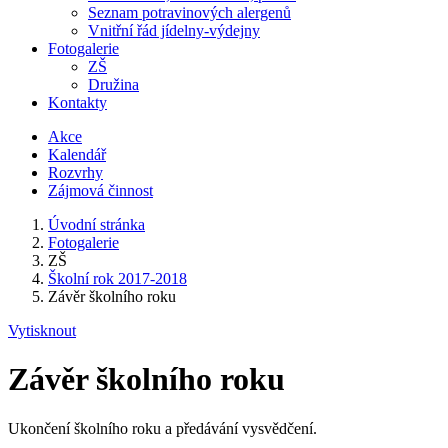
Seznam potravinových alergenů
Vnitřní řád jídelny-výdejny
Fotogalerie
ZŠ
Družina
Kontakty
Akce
Kalendář
Rozvrhy
Zájmová činnost
Úvodní stránka
Fotogalerie
ZŠ
Školní rok 2017-2018
Závěr školního roku
Vytisknout
Závěr školního roku
Ukončení školního roku a předávání vysvědčení.