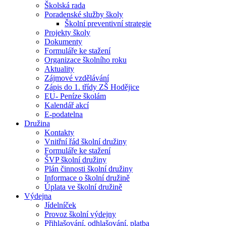
Školská rada
Poradenské služby školy
Školní preventivní strategie
Projekty školy
Dokumenty
Formuláře ke stažení
Organizace školního roku
Aktuality
Zájmové vzdělávání
Zápis do 1. třídy ZŠ Hodějice
EU- Peníze školám
Kalendář akcí
E-podatelna
Družina
Kontakty
Vnitřní řád školní družiny
Formuláře ke stažení
ŠVP školní družiny
Plán činnosti školní družiny
Informace o školní družině
Úplata ve školní družině
Výdejna
Jídelníček
Provoz školní výdejny
Přihlašování, odhlašování, platba