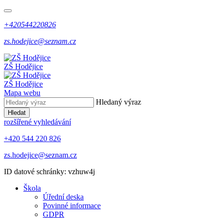
+420544220826
zs.hodejice@seznam.cz
ZŠ Hodějice
ZŠ Hodějice
Mapa webu
Hledaný výraz
Hledat
rozšířené vyhledávání
+420 544 220 826
zs.hodejice@seznam.cz
ID datové schránky: vzhuw4j
Škola
Úřední deska
Povinné informace
GDPR