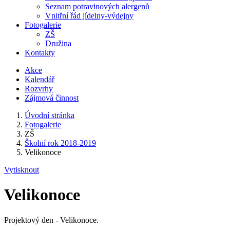
Seznam potravinových alergenů
Vnitřní řád jídelny-výdejny
Fotogalerie
ZŠ
Družina
Kontakty
Akce
Kalendář
Rozvrhy
Zájmová činnost
Úvodní stránka
Fotogalerie
ZŠ
Školní rok 2018-2019
Velikonoce
Vytisknout
Velikonoce
Projektový den - Velikonoce.