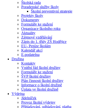
Školská rada
Poradenské služby školy
Školní preventivní strategie
Projekty školy
Dokumenty
Formuláře ke stažení
Organizace školního roku
Aktuality
Zájmové vzdělávání
Zápis do 1. třídy ZŠ Hodějice
EU- Peníze školám
Kalendář akcí
E-podatelna
Družina
Kontakty
Vnitřní řád školní družiny
Formuláře ke stažení
ŠVP školní družiny
Plán činnosti školní družiny
Informace o školní družině
Úplata ve školní družině
Výdejna
Jídelníček
Provoz školní výdejny
Přihlašování, odhlašování, platba