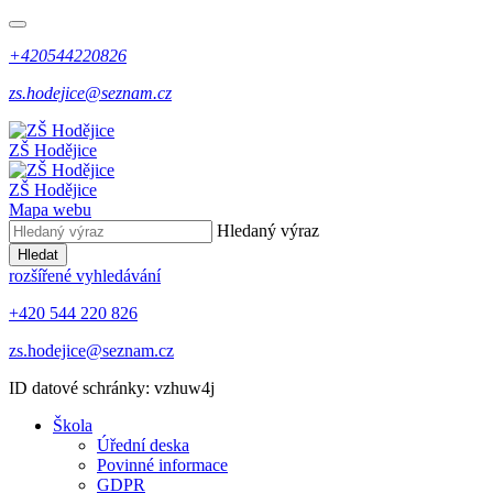
+420544220826
zs.hodejice@seznam.cz
ZŠ Hodějice
ZŠ Hodějice
Mapa webu
Hledaný výraz
Hledat
rozšířené vyhledávání
+420 544 220 826
zs.hodejice@seznam.cz
ID datové schránky: vzhuw4j
Škola
Úřední deska
Povinné informace
GDPR