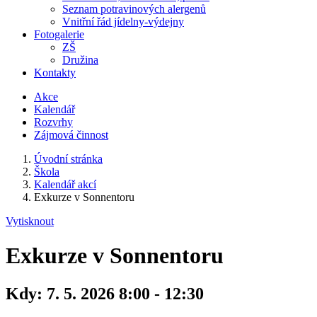
Seznam potravinových alergenů
Vnitřní řád jídelny-výdejny
Fotogalerie
ZŠ
Družina
Kontakty
Akce
Kalendář
Rozvrhy
Zájmová činnost
Úvodní stránka
Škola
Kalendář akcí
Exkurze v Sonnentoru
Vytisknout
Exkurze v Sonnentoru
Kdy:
7. 5. 2026 8:00 - 12:30