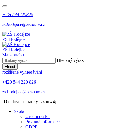
+420544220826
zs.hodejice@seznam.cz
ZŠ Hodějice
ZŠ Hodějice
Mapa webu
Hledaný výraz
Hledat
rozšířené vyhledávání
+420 544 220 826
zs.hodejice@seznam.cz
ID datové schránky: vzhuw4j
Škola
Úřední deska
Povinné informace
GDPR