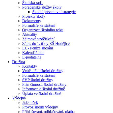
Školská rada
Poradenské služby školy
Školní preventivní strategie
Projekty školy
Dokumenty
Formuláře ke stažení
Organizace školního roku
Aktuality
Zájmové vzdělávání
Zápis do 1. třídy ZŠ Hodějice
EU- Peníze školám
Kalendář akcí
E-podatelna
Družina
Kontakty
Vnitřní řád školní družiny
Formuláře ke stažení
ŠVP školní družiny
Plán činnosti školní družiny
Informace o školní družině
Úplata ve školní družině
Výdejna
Jídelníček
Provoz školní výdejny
Přihlašování, odhlašování, platba