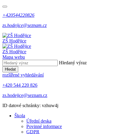
+420544220826
zs.hodejice@seznam.cz
ZŠ Hodějice
ZŠ Hodějice
Mapa webu
Hledaný výraz
Hledat
rozšířené vyhledávání
+420 544 220 826
zs.hodejice@seznam.cz
ID datové schránky: vzhuw4j
Škola
Úřední deska
Povinné informace
GDPR