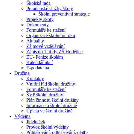
Školská rada
Poradenské služby školy
Školní preventivní strategie
Projekty školy
Dokumenty
Formuláře ke stažení
Organizace školního roku
Aktuality
Zájmové vzdělávání
Zápis do 1. třídy ZŠ Hodějice
EU- Peníze školám
Kalendář akcí
E-podatelna
Družina
Kontakty
Vnitřní řád školní družiny
Formuláře ke stažení
ŠVP školní družiny
Plán činnosti školní družiny
Informace o školní družině
Úplata ve školní družině
Výdejna
Jídelníček
Provoz školní výdejny
Přihlašování, odhlašování, platba