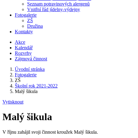
Seznam potravinových alergenů
Vnitřní řád jídelny-výdejny
Fotogalerie
ZŠ
Družina
Kontakty
Akce
Kalendář
Rozvrhy
Zájmová činnost
Úvodní stránka
Fotogalerie
ZŠ
Školní rok 2021-2022
Malý šikula
Vytisknout
Malý šikula
V říjnu zahájil svoji činnost kroužek Malý šikula.