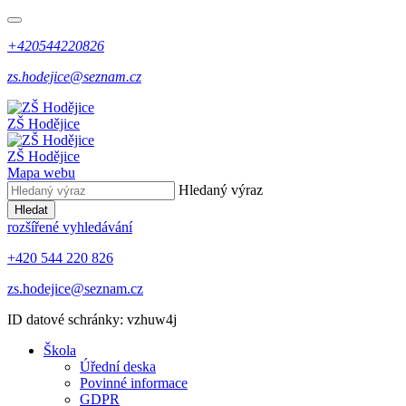
+420544220826
zs.hodejice@seznam.cz
ZŠ Hodějice
ZŠ Hodějice
Mapa webu
Hledaný výraz
Hledat
rozšířené vyhledávání
+420 544 220 826
zs.hodejice@seznam.cz
ID datové schránky: vzhuw4j
Škola
Úřední deska
Povinné informace
GDPR