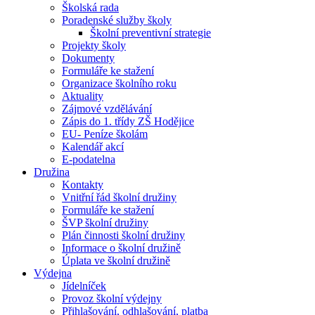
Školská rada
Poradenské služby školy
Školní preventivní strategie
Projekty školy
Dokumenty
Formuláře ke stažení
Organizace školního roku
Aktuality
Zájmové vzdělávání
Zápis do 1. třídy ZŠ Hodějice
EU- Peníze školám
Kalendář akcí
E-podatelna
Družina
Kontakty
Vnitřní řád školní družiny
Formuláře ke stažení
ŠVP školní družiny
Plán činnosti školní družiny
Informace o školní družině
Úplata ve školní družině
Výdejna
Jídelníček
Provoz školní výdejny
Přihlašování, odhlašování, platba