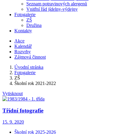
Seznam potravinových alergenů
Vnitřní řád jídelny-výdejny
Fotogalerie
ZŠ
Družina
Kontakty
Akce
Kalendář
Rozvrhy
Zájmová činnost
Úvodní stránka
Fotogalerie
ZŠ
Školní rok 2021-2022
Vytisknout
Třídní fotografie
15. 9. 2020
Školní rok 2025-2026