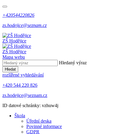
+420544220826
zs.hodejice@seznam.cz
ZŠ Hodějice
ZŠ Hodějice
Mapa webu
Hledaný výraz
Hledat
rozšířené vyhledávání
+420 544 220 826
zs.hodejice@seznam.cz
ID datové schránky: vzhuw4j
Škola
Úřední deska
Povinné informace
GDPR