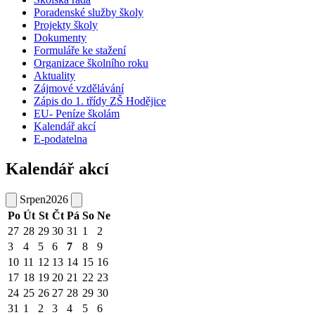
Poradenské služby školy
Projekty školy
Dokumenty
Formuláře ke stažení
Organizace školního roku
Aktuality
Zájmové vzdělávání
Zápis do 1. třídy ZŠ Hodějice
EU- Peníze školám
Kalendář akcí
E-podatelna
Kalendář akcí
Srpen
2026
Po
Út
St
Čt
Pá
So
Ne
27
28
29
30
31
1
2
3
4
5
6
7
8
9
10
11
12
13
14
15
16
17
18
19
20
21
22
23
24
25
26
27
28
29
30
31
1
2
3
4
5
6