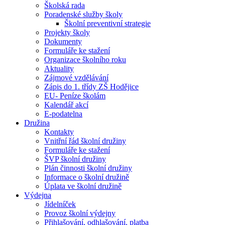
Školská rada
Poradenské služby školy
Školní preventivní strategie
Projekty školy
Dokumenty
Formuláře ke stažení
Organizace školního roku
Aktuality
Zájmové vzdělávání
Zápis do 1. třídy ZŠ Hodějice
EU- Peníze školám
Kalendář akcí
E-podatelna
Družina
Kontakty
Vnitřní řád školní družiny
Formuláře ke stažení
ŠVP školní družiny
Plán činnosti školní družiny
Informace o školní družině
Úplata ve školní družině
Výdejna
Jídelníček
Provoz školní výdejny
Přihlašování, odhlašování, platba