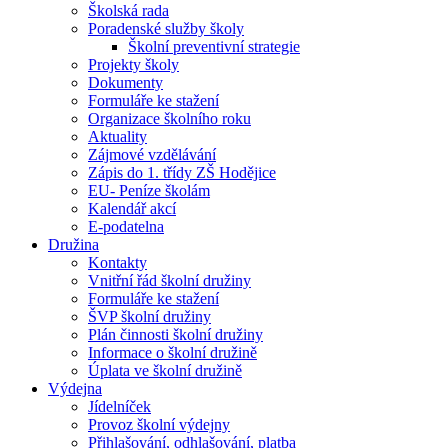
Školská rada
Poradenské služby školy
Školní preventivní strategie
Projekty školy
Dokumenty
Formuláře ke stažení
Organizace školního roku
Aktuality
Zájmové vzdělávání
Zápis do 1. třídy ZŠ Hodějice
EU- Peníze školám
Kalendář akcí
E-podatelna
Družina
Kontakty
Vnitřní řád školní družiny
Formuláře ke stažení
ŠVP školní družiny
Plán činnosti školní družiny
Informace o školní družině
Úplata ve školní družině
Výdejna
Jídelníček
Provoz školní výdejny
Přihlašování, odhlašování, platba