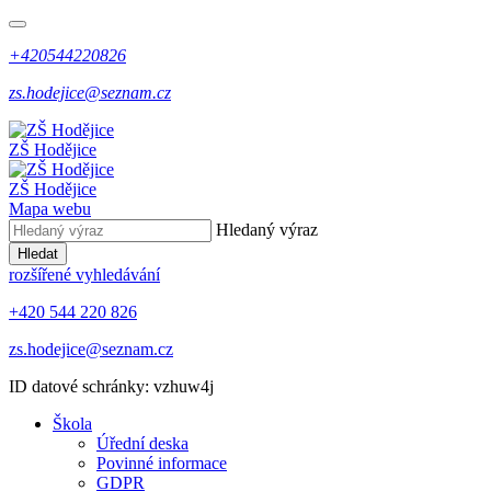
+420544220826
zs.hodejice@seznam.cz
ZŠ Hodějice
ZŠ Hodějice
Mapa webu
Hledaný výraz
Hledat
rozšířené vyhledávání
+420 544 220 826
zs.hodejice@seznam.cz
ID datové schránky: vzhuw4j
Škola
Úřední deska
Povinné informace
GDPR