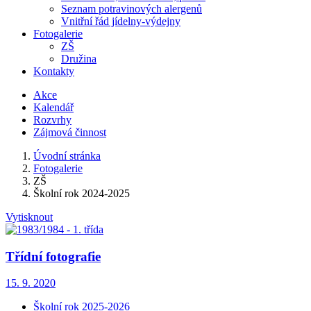
Seznam potravinových alergenů
Vnitřní řád jídelny-výdejny
Fotogalerie
ZŠ
Družina
Kontakty
Akce
Kalendář
Rozvrhy
Zájmová činnost
Úvodní stránka
Fotogalerie
ZŠ
Školní rok 2024-2025
Vytisknout
Třídní fotografie
15. 9. 2020
Školní rok 2025-2026